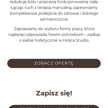
redukcję bólu i poprawę funkcjonowa­nia ciała.
Łącząc ruch z ter­apią man­u­alną, zapew­ni­amy
kom­plek­sowe pode­jś­cie do zdrowia i dobrego
samopoczucia.
Zapraszamy do wyboru formy pracy, która
najlepiej odpowiada Twoim potrze­bom – zad­baj
o siebie holisty­cznie w Holica Studio.
ZOBACZ OFERTĘ
Zapisz się!