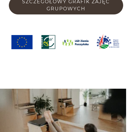
SZCZEGÓŁOWY GRAFIK ZAJĘĆ
GRUPOWYCH
Aktualności
(zajawki