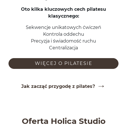
Oto kilka kluc­zowych cech pilatesu
klasycznego:
Sek­wencje unika­towych ćwiczeń
Kon­trola odd­echu
Pre­cyzja i świado­mość ruchu
Cen­tral­iza­cja
WIĘCEJ O PILATE­SIE
Jak zacząć przy­godę z pilates?
Oferta Holica Studio