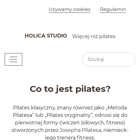
Szybkie menu
Używamy cookies
Regulamin
HOLICA STUDIO
Więcej niż pilates
K
Menu główne
Wyszu
Wyszukiwarka
Pokaz slajdów
Co to jest pilates?
Pilates klasy­czny, znany również jako „Metoda
Pilatesa” lub „Pilates ory­gi­nalny”, odnosi się do
pier­wot­nej formy ćwiczeń (siłowych, fit­ness)
stwor­zonych przez
Josepha Pilatesa
, niemieck­
iego tren­era fitness.