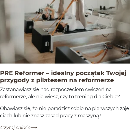
PRE Reformer – idealny początek Twojej
-
Czytaj
przygody z pilatesem na reformerze
Zas­tanaw­iasz się nad rozpoczę­ciem ćwiczeń na
reformerze, ale nie wiesz, czy to tren­ing dla Ciebie?
Obaw­iasz się, że nie poradzisz sobie na pier­wszych zaję­
ci­ach lub nie znasz zasad pracy z maszyną?
PRE Reformer – idealny początek Twojej przygody z pil
-
Czytaj całość