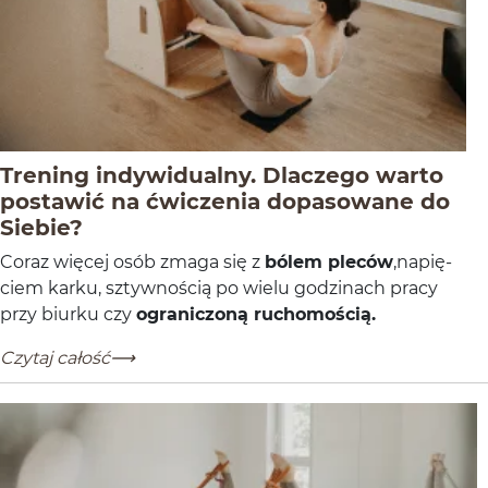
Trening indywidualny. Dlaczego warto
postawić na ćwiczenia dopasowane do
-
Czytaj całość
Siebie?
Coraz więcej osób zmaga się z
bólem pleców
,napię­
ciem karku, szty­wnoś­cią po wielu godz­i­nach pracy
przy biurku czy
ogranic­zoną ruchomością.
Trening indywidualny. Dlaczego warto postawić na ćwi
-
Czytaj całość