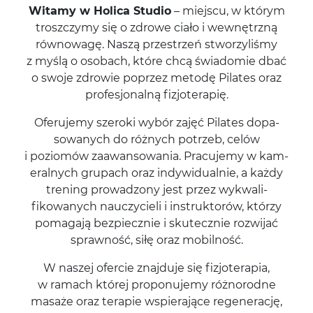
Witamy w Holica Stu­dio
– miejscu, w którym
troszczymy się o zdrowe ciało i wewnętrzną
równowagę. Naszą przestrzeń stworzyliśmy
z myślą o osobach, które chcą świadomie dbać
o swoje zdrowie poprzez metodę Pilates oraz
pro­fesjon­alną fizjoterapię.
Ofer­u­jemy sze­roki wybór zajęć Pilates dopa­
sowanych do różnych potrzeb, celów
i poziomów zaawan­sowa­nia. Pracu­jemy w kam­
er­al­nych gru­pach oraz indy­wid­u­al­nie, a każdy
tren­ing prowad­zony jest przez wyk­wal­i­
fikowanych nauczy­cieli i instruk­torów, którzy
poma­gają bez­piecznie i skutecznie rozwi­jać
sprawność, siłę oraz mobilność.
W naszej ofer­cie zna­j­duje się fizjoter­apia,
w ramach której pro­ponu­jemy różnorodne
masaże oraz ter­apie wspier­a­jące regen­er­ację,