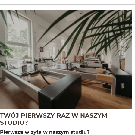
TWÓJ PIERWSZY RAZ W NASZYM
-
Czytaj całość
STUDIU?
Pier­wsza wiz­yta w naszym studiu?