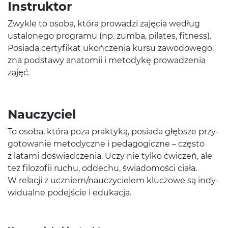
Instruk­tor
Zwykle to osoba, która prowadzi zaję­cia według
ustalonego pro­gramu (np. zumba, pilates, fit­ness).
Posi­ada cer­ty­fikat ukończenia kursu zawodowego,
zna pod­stawy anatomii i metodykę prowadzenia
zajęć.
Nauczy­ciel
To osoba, która poza prak­tyką, posi­ada głęb­sze przy­
go­towanie metody­czne i ped­a­gog­iczne – często
z latami doświad­czenia. Uczy nie tylko ćwiczeń, ale
też filo­zofii ruchu, odd­echu, świado­mości ciała.
W relacji z uczniem/​nauczycielem kluc­zowe są indy­
wid­u­alne pode­jś­cie i edukacja.