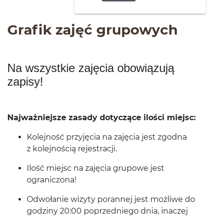
Grafik zajęć grupowych
Na wszys­tkie zaję­cia obow­iązują
zapisy!
Najważniejsze zasady doty­czące ilości miejsc:
Kole­jność przyję­cia na zaję­cia jest zgodna
z kole­jnoś­cią rejestracji.
Ilość miejsc na zaję­cia grupowe jest
ograniczona!
Odwołanie wiz­yty poran­nej jest możliwe do
godziny
20
:
00
poprzed­niego dnia, inaczej