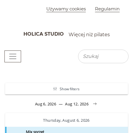
Szybkie menu
Używamy cookies
Regulamin
HOLICA STUDIO
Więcej niż pilates
K
Menu główne
Wyszu
Wyszukiwarka
Grafik zajęć grupow