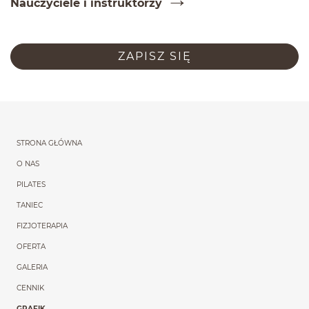
Nauczy­ciele i instruktorzy
ZAPISZ SIĘ
Menu główne powtórzon
STRONA GŁÓWNA
O NAS
PILATES
TANIEC
FIZJOTERAPIA
OFERTA
GALERIA
CENNIK
GRAFIK