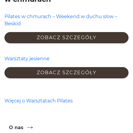
Pilates w chmu­rach – Week­end w duchu slow –
Beskid
ZOBACZ SZCZEGÓŁY
Warsz­taty jesienne
ZOBACZ SZCZEGÓŁY
Więcej o Warsz­tat­ach Pilates
O nas