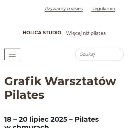
Szybkie menu
Używamy cookies
Regulamin
HOLICA STUDIO
Więcej niż pilates
K
Menu główne
Wyszu
Wyszukiwarka
Grafik Warsztatów
Pilates
18
–
20
lip­iec
2025
– Pilates
w chmurach