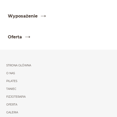
Wyposaże­nie
Oferta
Menu główne powtórzon
STRONA GŁÓWNA
O NAS
PILATES
TANIEC
FIZJOTERAPIA
OFERTA
GALERIA