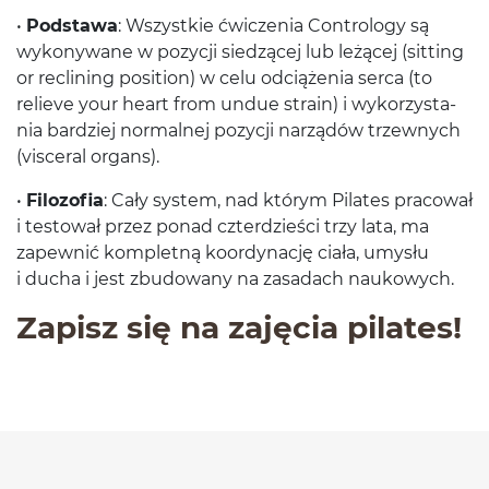
•
Pod­stawa
: Wszys­tkie ćwiczenia Con­trol­ogy są
wykony­wane w pozy­cji siedzącej lub leżącej (sit­ting
or reclin­ing posi­tion) w celu odciąże­nia serca (to
relieve your heart from undue strain) i wyko­rzys­ta­
nia bardziej nor­mal­nej pozy­cji narządów trzewnych
(vis­ceral organs).
•
Filo­zofia
: Cały sys­tem, nad którym Pilates pra­cował
i testował przez ponad czter­dzieści trzy lata, ma
zapewnić kom­pletną koor­dy­nację ciała, umysłu
i ducha i jest zbu­dowany na zasadach naukowych.
Zapisz się na zaję­cia pilates!