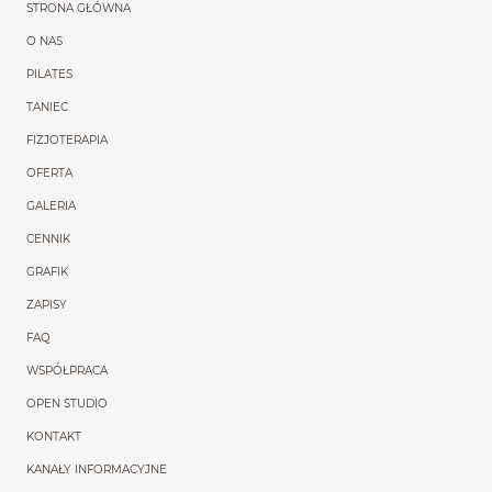
Menu główne powtórzon
STRONA GŁÓWNA
O NAS
PILATES
TANIEC
FIZJOTERAPIA
OFERTA
GALERIA
CENNIK
GRAFIK
ZAPISY
FAQ
WSPÓŁPRACA
OPEN STUDIO
KONTAKT
KANAŁY INFORMACYJNE