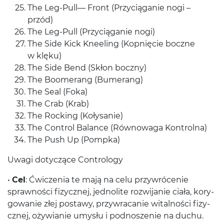
The Leg-​Pull— Front (Przy­cią­ganie nogi –
przód)
The Leg-​Pull (Przy­cią­ganie nogi)
The Side Kick Kneel­ing (Kop­nię­cie boczne
w klęku)
The Side Bend (Skłon boczny)
The Boomerang (Bumerang)
The Seal (Foka)
The Crab (Krab)
The Rock­ing (Kołysanie)
The Con­trol Bal­ance (Równowaga Kontrolna)
The Push Up (Pompka)
Uwagi doty­czące Contrology
•
Cel
: Ćwiczenia te mają na celu przy­wróce­nie
sprawności fizy­cznej, jed­no­lite rozwi­janie ciała, kory­
gowanie złej postawy, przy­wracanie wital­ności fizy­
cznej, oży­wianie umysłu i pod­nosze­nie na duchu.