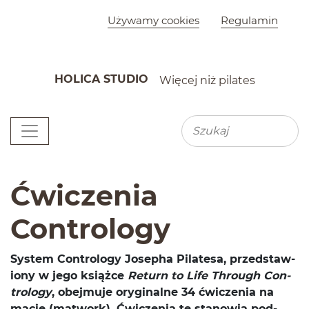
Szybkie menu
Używamy cookies
Regulamin
HOLICA STUDIO
Więcej niż pilates
K
Menu główne
Wyszu
Wyszukiwarka
Ćwiczenia
Contrology
Sys­tem Con­trol­ogy Josepha Pilatesa, przed­staw­
iony w jego książce
Return to Life Through Con­
trol­ogy
, obe­j­muje ory­gi­nalne
34
ćwiczenia na
macie (mat­work). Ćwiczenia te stanowią pod­