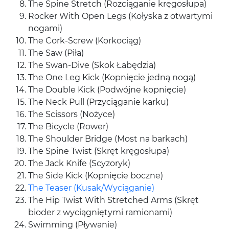
The Spine Stretch (Roz­cią­ganie kręgosłupa)
Rocker With Open Legs (Kołyska z otwartymi
nogami)
The Cork-​Screw (Korkociąg)
The Saw (Piła)
The Swan-​Dive (Skok Łabędzia)
The One Leg Kick (Kop­nię­cie jedną nogą)
The Dou­ble Kick (Pod­wójne kopnięcie)
The Neck Pull (Przy­cią­ganie karku)
The Scis­sors (Nożyce)
The Bicy­cle (Rower)
The Shoul­der Bridge (Most na barkach)
The Spine Twist (Skręt kręgosłupa)
The Jack Knife (Scyzoryk)
The Side Kick (Kop­nię­cie boczne)
The Teaser (Kusak/​Wyciąganie)
The Hip Twist With Stretched Arms (Skręt
bioder z wyciąg­nię­tymi ramionami)
Swim­ming (Pływanie)