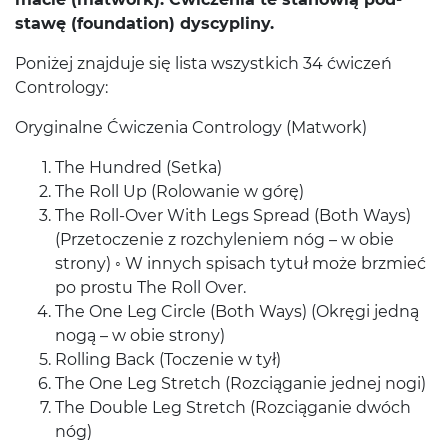
stawę (foun­da­tion) dyscypliny.
Poniżej zna­j­duje się lista wszys­t­kich
34
ćwiczeń
Contrology:
Ory­gi­nalne Ćwiczenia Con­trol­ogy (Matwork)
The Hun­dred (Setka)
The Roll Up (Rolowanie w górę)
The Roll-​Over With Legs Spread (Both Ways)
(Prze­tocze­nie z rozchyle­niem nóg – w obie
strony) ◦ W innych spisach tytuł może brzmieć
po prostu The Roll Over.
The One Leg Cir­cle (Both Ways) (Okręgi jedną
nogą – w obie strony)
Rolling Back (Tocze­nie w tył)
The One Leg Stretch (Roz­cią­ganie jed­nej nogi)
The Dou­ble Leg Stretch (Roz­cią­ganie dwóch
nóg)