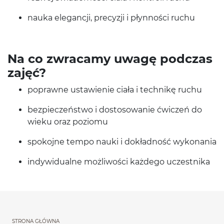
nauka ele­gancji, pre­cyzji i płyn­ności ruchu
Na co zwracamy uwagę pod­czas
zajęć?
poprawne ustaw­ie­nie ciała i tech­nikę ruchu
bez­pieczeństwo i dos­tosowanie ćwiczeń do
wieku oraz poziomu
spoko­jne tempo nauki i dokład­ność wykonania
indy­wid­u­alne możli­wości każdego uczestnika
STRONA GŁÓWNA