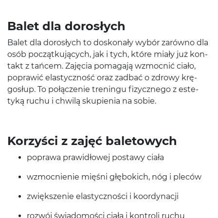
Balet dla dorosłych
Balet dla dorosłych to doskon­ały wybór zarówno dla
osób początku­ją­cych, jak i tych, które miały już kon­
takt z tańcem. Zaję­cia poma­gają wzmoc­nić ciało,
poprawić elasty­czność oraz zad­bać o zdrowy krę­
gosłup. To połącze­nie treningu fizy­cznego z este­
tyką ruchu i chwilą skupi­enia na sobie.
Korzyści z zajęć baletowych
poprawa praw­idłowej postawy ciała
wzmoc­nie­nie mięśni głębo­kich, nóg i pleców
zwięk­sze­nie elasty­czności i koordynacji
rozwój świado­mości ciała i kon­troli ruchu