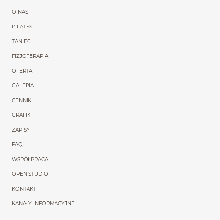
Menu główne powtórzon
O NAS
PILATES
TANIEC
FIZJOTERAPIA
OFERTA
GALERIA
CENNIK
GRAFIK
ZAPISY
FAQ
WSPÓŁPRACA
OPEN STUDIO
KONTAKT
KANAŁY INFORMACYJNE