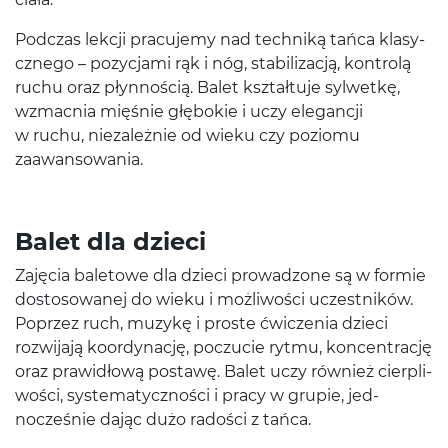
Pod­czas lekcji pracu­jemy nad tech­niką tańca klasy­
cznego – pozy­c­jami rąk i nóg, sta­bi­liza­cją, kon­trolą
ruchu oraz płyn­noś­cią. Balet ksz­tał­tuje syl­wetkę,
wzmac­nia mięśnie głębokie i uczy ele­gancji
w ruchu, nieza­leżnie od wieku czy poziomu
zaawansowania.
Balet dla dzieci
Zaję­cia bale­towe dla dzieci prowad­zone są w formie
dos­tosowanej do wieku i możli­wości uczest­ników.
Poprzez ruch, muzykę i proste ćwiczenia dzieci
rozwi­jają koor­dy­nację, poczu­cie rytmu, kon­cen­trację
oraz praw­idłową postawę. Balet uczy również cier­pli­
wości, sys­tem­aty­czności i pracy w grupie, jed­
nocześnie dając dużo radości z tańca.