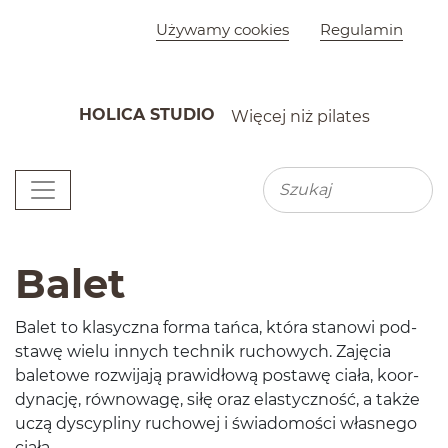
Szybkie menu
Używamy cookies
Regulamin
HOLICA STUDIO
Więcej niż pilates
K
Menu główne
Wyszu
Wyszukiwarka
Balet
Balet to klasy­czna forma tańca, która stanowi pod­
stawę wielu innych tech­nik ruchowych. Zaję­cia
bale­towe rozwi­jają praw­idłową postawę ciała, koor­
dy­nację, równowagę, siłę oraz elasty­czność, a także
uczą dyscy­pliny ruchowej i świado­mości włas­nego
ciała.