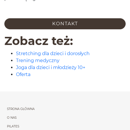
KON­TAKT
Zobacz też:
Stretching dla dzieci i dorosłych
Trening medyczny
Joga dla dzieci i młodzieży 10+
Oferta
Menu główne powtórzon
STRONA GŁÓWNA
O NAS
PILATES