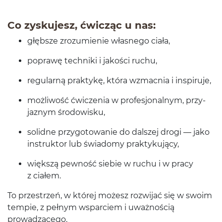
Co zysku­jesz, ćwicząc u nas:
głęb­sze zrozu­mie­nie włas­nego ciała,
poprawę tech­niki i jakości ruchu,
reg­u­larną prak­tykę, która wzmac­nia i inspiruje,
możli­wość ćwiczenia w pro­fesjon­al­nym, przy­
jaznym środowisku,
solidne przy­go­towanie do dal­szej drogi — jako
instruk­tor lub świadomy praktykujący,
więk­szą pewność siebie w ruchu i w pracy
z ciałem.
To przestrzeń, w której możesz rozwi­jać się w swoim
tem­pie, z pełnym wspar­ciem i uważnoś­cią
prowadzącego.