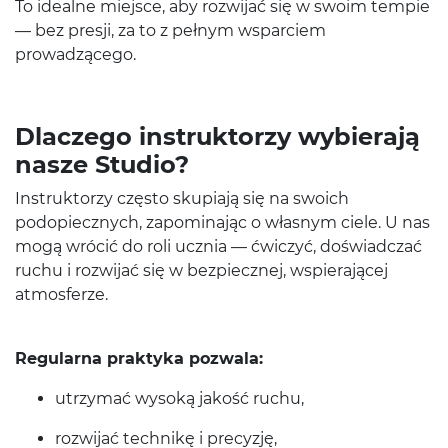
To ide­alne miejsce, aby rozwi­jać się w swoim tem­pie
— bez presji, za to z pełnym wspar­ciem
prowadzącego.
Dlaczego instruk­torzy wybier­ają
nasze Studio?
Instruk­torzy często sku­pi­ają się na swoich
podopiecznych, zapom­i­na­jąc o włas­nym ciele. U nas
mogą wró­cić do roli ucz­nia — ćwiczyć, doświad­czać
ruchu i rozwi­jać się w bez­piecznej, wspier­a­jącej
atmosferze.
Reg­u­larna prak­tyka pozwala:
utrzy­mać wysoką jakość ruchu,
rozwi­jać tech­nikę i precyzję,