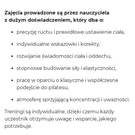
Zaję­cia prowad­zone są przez nauczy­ciela
z dużym doświad­cze­niem, który dba o:
pre­cyzję ruchu i praw­idłowe ustaw­ie­nie ciała,
indy­wid­u­alne wskazówki i korekty,
rozwi­janie świado­mości ciała i oddechu,
stop­niowe budowanie siły i elastyczności,
pracę w opar­ciu o klasy­czne i współczesne
pode­jś­cie do pilatesu,
atmos­ferę sprzy­ja­jącą kon­cen­tracji i uważności.
Treningi są indy­wid­u­alne, dzięki czemu każdy
uczest­nik otrzy­muje uwagę i wspar­cie, jakiego
potrzebuje.