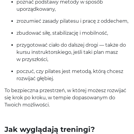
poz­nać pod­stawy metody w sposób
uporządkowany,
zrozu­mieć zasady pilatesu i pracę z oddechem,
zbu­dować siłę, sta­bi­liza­cję i mobilność,
przy­go­tować ciało do dal­szej drogi — także do
kursu instruk­torskiego, jeśli taki plan masz
w przyszłości,
poczuć, czy pilates jest metodą, którą chcesz
rozwi­jać głębiej.
To bez­pieczna przestrzeń, w której możesz rozwi­jać
się krok po kroku, w tem­pie dopa­sowanym do
Twoich możliwości.
Jak wyglą­dają treningi?