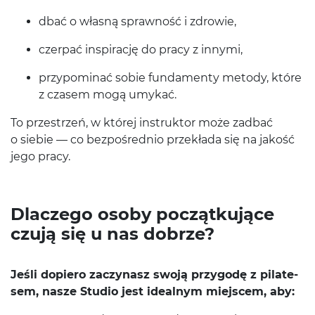
dbać o własną sprawność i zdrowie,
czer­pać inspirację do pracy z innymi,
przy­pom­i­nać sobie fun­da­menty metody, które
z cza­sem mogą umykać.
To przestrzeń, w której instruk­tor może zad­bać
o siebie — co bezpośred­nio przekłada się na jakość
jego pracy.
Dlaczego osoby początku­jące
czują się u nas dobrze?
Jeśli dopiero zaczy­nasz swoją przy­godę z pilate­
sem, nasze Stu­dio jest ide­al­nym miejscem, aby: