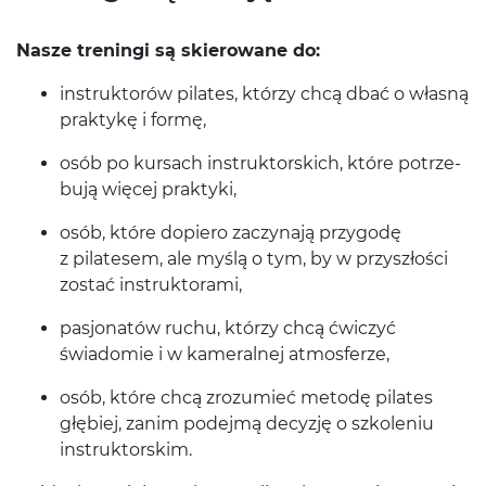
Nasze treningi są skierowane do:
instruk­torów pilates, którzy chcą dbać o własną
prak­tykę i formę,
osób po kur­sach instruk­tors­kich, które potrze­
bują więcej praktyki,
osób, które dopiero zaczy­nają przy­godę
z pilate­sem, ale myślą o tym, by w przyszłości
zostać instruktorami,
pasjonatów ruchu, którzy chcą ćwiczyć
świadomie i w kam­er­al­nej atmosferze,
osób, które chcą zrozu­mieć metodę pilates
głę­biej, zanim pode­jmą decyzję o szkole­niu
instruktorskim.