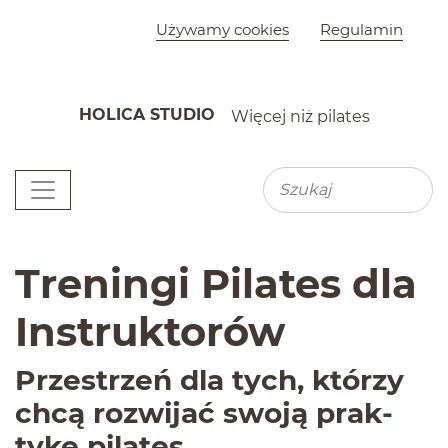
Szybkie menu
Używamy cookies
Regulamin
HOLICA STUDIO
Więcej niż pilates
K
Menu główne
Wyszu
Wyszukiwarka
Treningi Pilates dla
Instruktorów
Przestrzeń dla tych, którzy
chcą rozwi­jać swoją prak­
tykę pilates