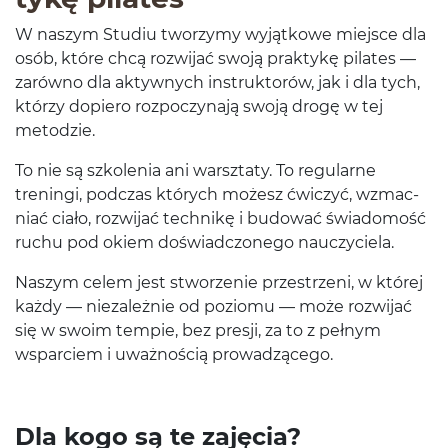
W naszym Studiu tworzymy wyjątkowe miejsce dla
osób, które chcą rozwi­jać swoją prak­tykę pilates —
zarówno dla akty­wnych instruk­torów, jak i dla tych,
którzy dopiero rozpoczy­nają swoją drogę w tej
metodzie.
To nie są szkole­nia ani warsz­taty. To reg­u­larne
treningi, pod­czas których możesz ćwiczyć, wzmac­
niać ciało, rozwi­jać tech­nikę i budować świado­mość
ruchu pod okiem doświad­c­zonego nauczyciela.
Naszym celem jest stworze­nie przestrzeni, w której
każdy — nieza­leżnie od poziomu — może rozwi­jać
się w swoim tem­pie, bez presji, za to z pełnym
wspar­ciem i uważnoś­cią prowadzącego.
Dla kogo są te zajęcia?