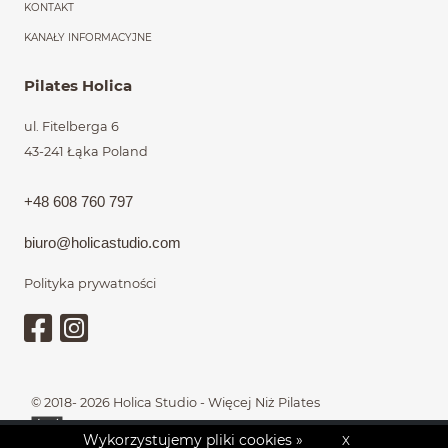
KONTAKT
KANAŁY INFORMACYJNE
Pilates Holica
ul. Fitelberga 6
43-241 Łąka
Poland
+48 608 760 797
biuro@holic
astudio.com
Polityka prywatności
Stopka
© 2018- 2026
Holica Studio - Więcej Niż Pilates
Wykorzystujemy pliki cookies »
X