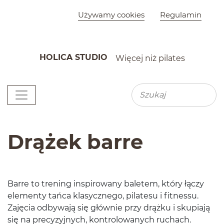
Szybkie menu
Używamy cookies
Regulamin
HOLICA STUDIO
Więcej niż pilates
K
Menu główne
Wyszu
Wyszukiwarka
Drążek barre
Barre to tren­ing inspirowany baletem, który łączy
ele­menty tańca klasy­cznego, pilatesu i fit­nessu.
Zaję­cia odby­wają się głównie przy drążku i sku­pi­ają
się na pre­cyzyjnych, kon­trolowanych ruchach.