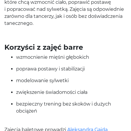
które chcą wzmoc­nić ciało, poprawić postawę
i popra­cować nad syl­wetką. Zaję­cia są odpowied­nie
zarówno dla tancerzy, jak i osób bez doświad­czenia
tanecznego.
Korzyści z zajęć barre
wzmoc­nie­nie mięśni głębokich
poprawa postawy i stabilizacji
mod­e­lowanie sylwetki
zwięk­sze­nie świado­mości ciała
bez­pieczny tren­ing bez skoków i dużych
obciążeń
Zaję­cia bale­towe prowadzi
Alek­san­dra Gajda