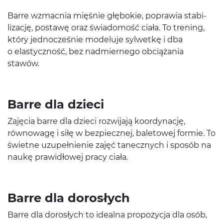
Barre wzmac­nia mięśnie głębokie, poprawia sta­bi­
liza­cję, postawę oraz świado­mość ciała. To tren­ing,
który jed­nocześnie mod­eluje syl­wetkę i dba
o elasty­czność, bez nad­miernego obciąża­nia
stawów.
Barre dla dzieci
Zaję­cia barre dla dzieci rozwi­jają koor­dy­nację,
równowagę i siłę w bez­piecznej, bale­towej formie. To
świetne uzu­pełnie­nie zajęć tanecznych i sposób na
naukę praw­idłowej pracy ciała.
Barre dla dorosłych
Barre dla dorosłych to ide­alna propozy­cja dla osób,