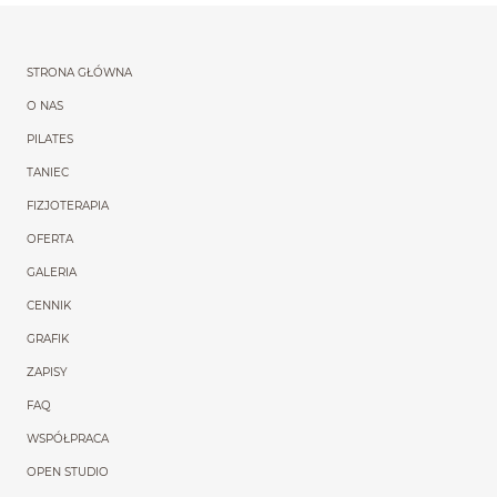
Menu główne powtórzon
STRONA GŁÓWNA
O NAS
PILATES
TANIEC
FIZJOTERAPIA
OFERTA
GALERIA
CENNIK
GRAFIK
ZAPISY
FAQ
WSPÓŁPRACA
OPEN STUDIO