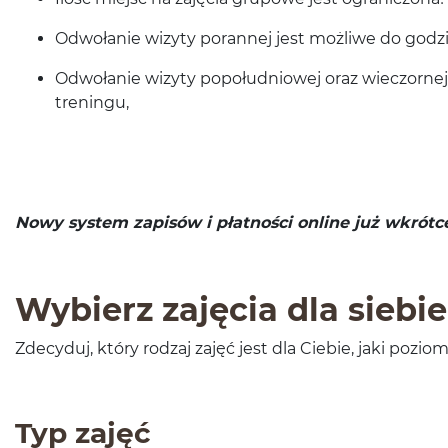
Odwołanie wiz­yty poran­nej jest możliwe do god
Odwołanie wiz­yty popołud­niowej oraz wiec­zornej
treningu,
Nowy sys­tem zapisów i płat­ności online już wkrótc
Wybierz zaję­cia dla siebie
Zde­cy­duj, który rodzaj zajęć jest dla Ciebie, jaki pozi
Typ zajęć