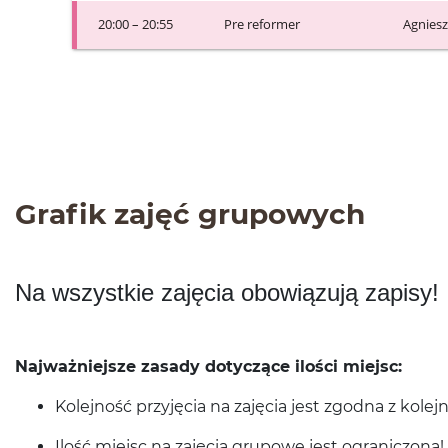
Grafik zajęć grupowych
Na wszys­tkie zaję­cia obow­iązują zapisy!
Najważniejsze zasady doty­czące ilości miejsc:
Kole­jność przyję­cia na zaję­cia jest zgodna z kole­jno
Ilość miejsc na zaję­cia grupowe jest ograniczona!