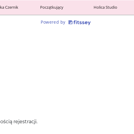
ś­cią rejestracji.