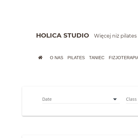
Szybkie menu
HOLICA STUDIO
Więcej niż pilates
O NAS
PILATES
TANIEC
FIZJOTERAPI
Menu główne
Wyszukiwarka
Grafik zajęć grupow