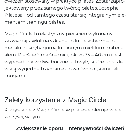
ćwiczeń stosowany w prak­tyce pilates. Został zapro­
jek­towany przez samego twórcę pilates, Josepha
Pilatesa, i od tamtego czasu stał się inte­gral­nym ele­
mentem treningu pilates.
Magic Cir­cle to elasty­czny pierś­cień wyko­nany
zazwyczaj z włókna szk­lanego lub elasty­cznego
met­alu, pokryty gumą lub innym miękkim mate­ri­
ałem. Pierś­cień ma śred­nicę około
35
–
40
cm i jest
wyposażony w dwa boczne uch­wyty, które umożli­
wiają wygodne trzy­manie go zarówno rękami, jak
i nogami.
Zalety korzys­ta­nia z Magic Circle
Korzys­tanie z Magic Cir­cle w pilate­sie ofer­uje wiele
korzyści, w tym:
Zwięk­sze­nie oporu i inten­sy­wności ćwiczeń
: