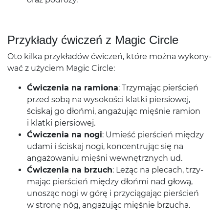
Przykłady ćwiczeń z Magic Circle
Oto kilka przykładów ćwiczeń, które można wykony­
wać z uży­ciem Magic Circle:
Ćwiczenia na ramiona
: Trzy­ma­jąc pierś­cień
przed sobą na wysokości klatki pier­siowej,
ściskaj go dłońmi, angażu­jąc mięśnie ramion
i klatki piersiowej.
Ćwiczenia na nogi
: Umieść pierś­cień między
udami i ściskaj nogi, kon­cen­tru­jąc się na
angażowa­niu mięśni wewnętrznych ud.
Ćwiczenia na brzuch
: Leżąc na ple­cach, trzy­
ma­jąc pierś­cień między dłońmi nad głową,
unosząc nogi w górę i przy­cią­ga­jąc pierś­cień
w stronę nóg, angażu­jąc mięśnie brzucha.