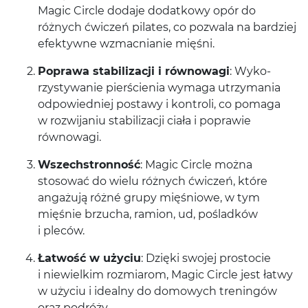
Magic Cir­cle dodaje dodatkowy opór do
różnych ćwiczeń pilates, co pozwala na bardziej
efek­ty­wne wzmac­ni­anie mięśni.
Poprawa sta­bi­liza­cji i równowagi
: Wyko­
rzysty­wanie pierś­cienia wymaga utrzy­ma­nia
odpowied­niej postawy i kon­troli, co pomaga
w rozwi­ja­niu sta­bi­liza­cji ciała i poprawie
równowagi.
Wszech­stron­ność
: Magic Cir­cle można
stosować do wielu różnych ćwiczeń, które
angażują różné grupy mięśniowe, w tym
mięśnie brzucha, ramion, ud, poślad­ków
i pleców.
Łat­wość w uży­ciu
: Dzięki swo­jej pros­to­cie
i niewielkim rozmi­arom, Magic Cir­cle jest łatwy
w uży­ciu i ide­alny do domowych tren­ingów
oraz podróży.