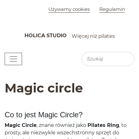
Szybkie menu
Używamy cookies
Regulamin
HOLICA STUDIO
Więcej niż pilates
K
Menu główne
Wyszu
Wyszukiwarka
Magic circle
Co to jest Magic Circle?
Magic Cir­cle
, znane również jako
Pilates Ring
, to
prosty, ale niezwykle wszech­stronny sprzęt do