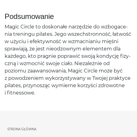
Pod­sumowanie
Magic Cir­cle to doskon­ałe narzędzie do wzbo­gace­
nia treningu pilates. Jego wszech­stron­ność, łat­wość
w uży­ciu i efek­ty­wność w wzmac­ni­a­niu mięśni
spraw­iają, że jest nieod­zownym ele­mentem dla
każdego, kto prag­nie poprawić swoją kondy­cję fizy­
czną i wzmoc­nić swoje ciało. Nieza­leżnie od
poziomu zaawan­sowa­nia, Magic Cir­cle może być
z powodze­niem wyko­rzysty­wany w Two­jej prak­tyce
pilates, przynosząc wymierne korzyści zdrowotne
i fitnessowe.
Menu główne powtórzon
STRONA GŁÓWNA