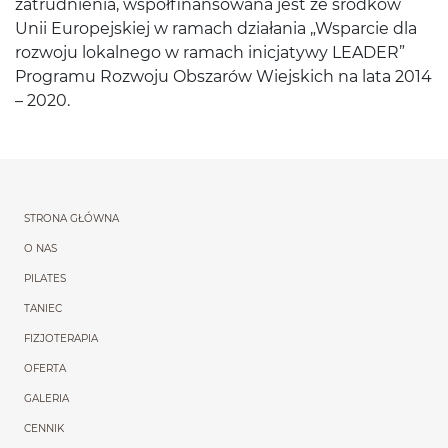
zatrud­nienia, współ­fi­nan­sowana jest ze środ­ków
Unii Europe­jskiej w ramach dzi­ała­nia „Wspar­cie dla
roz­woju lokalnego w ramach inic­jatywy
LEADER
”
Pro­gramu Roz­woju Obszarów Wiejs­kich na lata
2014
–
2020
.
Menu główne powtórzon
STRONA GŁÓWNA
O NAS
PILATES
TANIEC
FIZJOTERAPIA
OFERTA
GALERIA
CENNIK