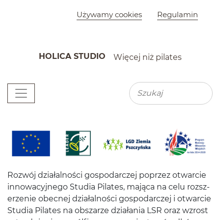
Szybkie menu
Używamy cookies
Regulamin
HOLICA STUDIO
Więcej niż pilates
K
Menu główne
Wyszu
Wyszukiwarka
Dofinansowanie
Rozwój dzi­ałal­ności gospo­dar­czej poprzez otwar­cie
innowa­cyjnego Stu­dia Pilates, mająca na celu rozsz­
erze­nie obec­nej dzi­ałal­ności gospo­dar­czej i otwar­cie
Stu­dia Pilates na obszarze dzi­ała­nia
LSR
oraz wzrost