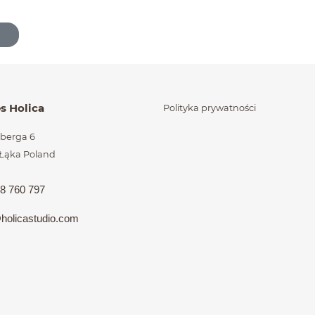
órzone na końcu
es Holica
Polityka prywatności
elberga 6
 Łąka
Poland
8 760 797
holic
astudio.com