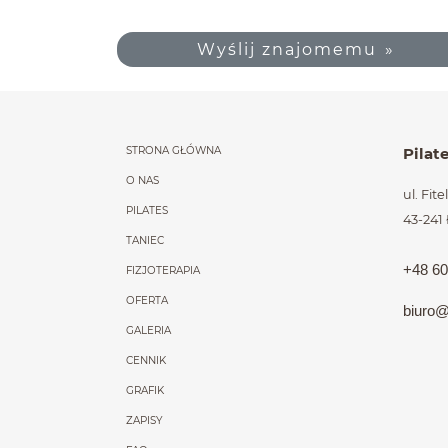
Wyślij znajomemu
Menu główne powt
STRONA GŁÓWNA
Pilat
O NAS
ul. Fit
PILATES
43-241
TANIEC
+48 60
FIZJOTERAPIA
OFERTA
biuro@
GALERIA
CENNIK
GRAFIK
ZAPISY