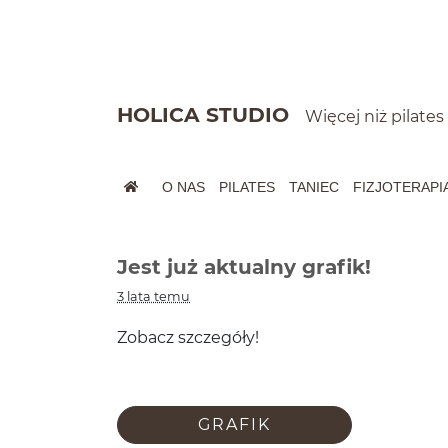
Szybkie menu
HOLICA STUDIO
Więcej niż pilates
O NAS
PILATES
TANIEC
FIZJOTERAPI
Menu główne
Wyszukiwarka
Jest już aktualny grafik!
3 lata temu
Zobacz szczegóły!
GRAFIK