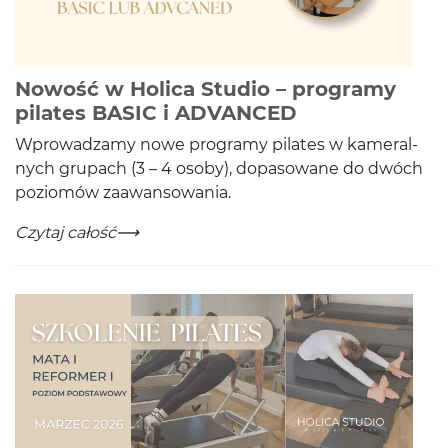
Nowość w Holica Studio – programy
-
Czytaj całość
pilates BASIC i ADVANCED
Wprowadzamy nowe pro­gramy pilates w kam­er­al­
nych gru­pach (
3
–
4
osoby), dopa­sowane do dwóch
poziomów zaawansowania.
Nowość w Holica Studio – programy pilates BASIC i
-
Czytaj całość