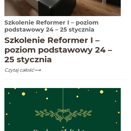
Szkolenie Reformer I – poziom
-
Czytaj cało
podstawowy 24 – 25 stycznia
Szkole­nie Reformer I –
poziom pod­sta­wowy
24
–
25
stycznia
Szkolenie Reformer I – poziom podstawowy 24 – 25 st
-
Czytaj całość