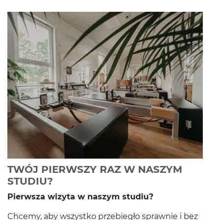
TWÓJ PIERWSZY RAZ W NASZYM
-
Czytaj całość
STUDIU?
Pier­wsza wiz­yta w naszym studiu?
Chcemy, aby wszys­tko prze­biegło sprawnie i bez