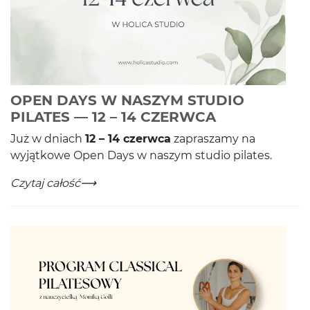
OPEN DAYS W NASZYM STUDIO
-
Czytaj całoś
PILATES — 12 – 14 CZERWCA
Już w dni­ach
12
–
14
czer­wca
zapraszamy na
wyjątkowe Open Days w naszym stu­dio pilates.
OPEN DAYS W NASZYM STUDIO PILATES — 12 – 14 C
-
Czytaj całość