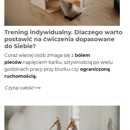
Trening indywidualny. Dlaczego warto
postawić na ćwiczenia dopasowane
-
Czytaj całość
do Siebie?
Coraz więcej osób zmaga się z
bólem
pleców
,napię­ciem karku, szty­wnoś­cią po wielu
godz­i­nach pracy przy biurku czy
ogranic­zoną
ruchomością.
Trening indywidualny. Dlaczego warto postawić na ćw
-
Czytaj całość