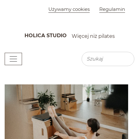
Szybkie menu
Używamy cookies
Regulamin
HOLICA STUDIO
Więcej niż pilates
K
Menu główne
Wyszu
Wyszukiwarka
Newsy
(zajawki artykułów)
Paginacja