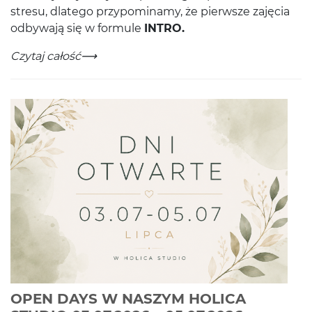
stresu, dlat­ego przy­pom­i­namy, że pier­wsze zaję­cia
odby­wają się w for­mule
INTRO
.
TWÓJ PIERWSZY RAZ W NASZYM STUDIU?
-
Czytaj całość
OPEN DAYS W NASZYM HOLICA