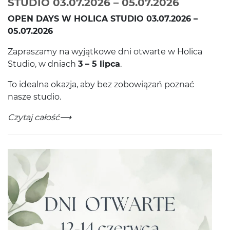
-
Czytaj ca
STUDIO 03.07.2026 – 05.07.2026
OPEN
DAYS
W
HOLICA
STU­DIO
03
.
07
.
2026
–
05
.
07
.
2026
Zapraszamy na wyjątkowe dni otwarte w Holica
Stu­dio, w dni­ach
3
–
5
lipca
.
To ide­alna okazja, aby bez zobow­iązań poz­nać
nasze studio.
OPEN DAYS W NASZYM HOLICA STUDIO 03.07.2026 – 0
-
Czytaj całość