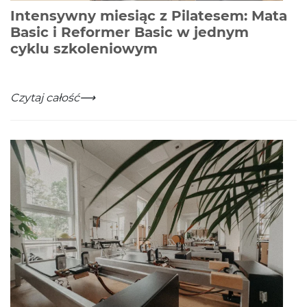
Intensywny miesiąc z Pilatesem: Mata
Basic i Reformer Basic w jednym
-
Czytaj całość
cyklu szkoleniowym
Intensywny miesiąc z Pilatesem: Mata Basic i Reform
-
Czytaj całość