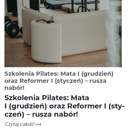
Szkolenia Pilates: Mata I (grudzień)
oraz Reformer I (styczeń) – rusza
-
Czytaj całość
nabór!
Szkole­nia Pilates: Mata
I (grudzień) oraz Reformer I (sty­
czeń) – rusza nabór!
Szkolenia Pilates: Mata I (grudzień) oraz Reformer I (st
-
Czytaj całość