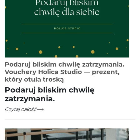
Podaruj bliskim chwilę zatrzymania.
Vouchery Holica Studio — prezent,
-
Czytaj całość
który otula troską
Podaruj bliskim chwilę
zatrzymania.
Podaruj bliskim chwilę zatrzymania. Vouchery Holica S
-
Czytaj całość