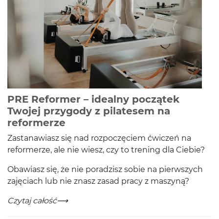
PRE Reformer – idealny początek
Twojej przygody z pilatesem na
-
Czytaj całość
reformerze
Zas­tanaw­iasz się nad rozpoczę­ciem ćwiczeń na
reformerze, ale nie wiesz, czy to tren­ing dla Ciebie?
Obaw­iasz się, że nie poradzisz sobie na pier­wszych
zaję­ci­ach lub nie znasz zasad pracy z maszyną?
PRE Reformer – idealny początek Twojej przygody z p
-
Czytaj całość