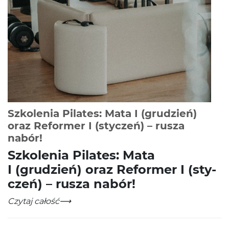
Szkolenia Pilates: Mata I (grudzień)
oraz Reformer I (styczeń) – rusza
-
Czytaj całość
nabór!
Szkole­nia Pilates: Mata
I (grudzień) oraz Reformer I (sty­
czeń) – rusza nabór!
Szkolenia Pilates: Mata I (grudzień) oraz Reformer I (st
-
Czytaj całość