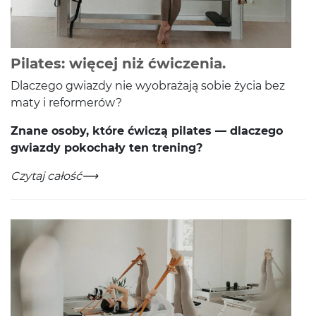
-
Czytaj całoś
Pilates: więcej niż ćwiczenia.
Dlaczego gwiazdy nie wyobrażają sobie życia bez
maty i reformerów?
Znane osoby, które ćwiczą pilates — dlaczego
gwiazdy pokochały ten trening?
Pilates: więcej niż ćwiczenia.
-
Czytaj całość