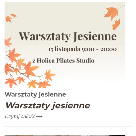
-
Czytaj całość
Warsztaty jesienne
Warsz­taty jesienne
Warsztaty jesienne
-
Czytaj całość