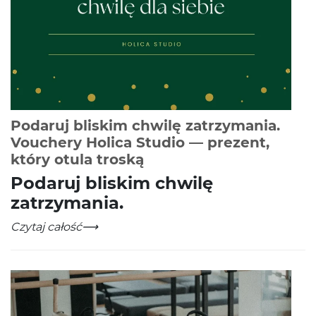
Podaruj bliskim chwilę zatrzymania.
Vouchery Holica Studio — prezent,
-
Czytaj całość
który otula troską
Podaruj bliskim chwilę
zatrzymania.
Podaruj bliskim chwilę zatrzymania. Vouchery Holica S
-
Czytaj całość