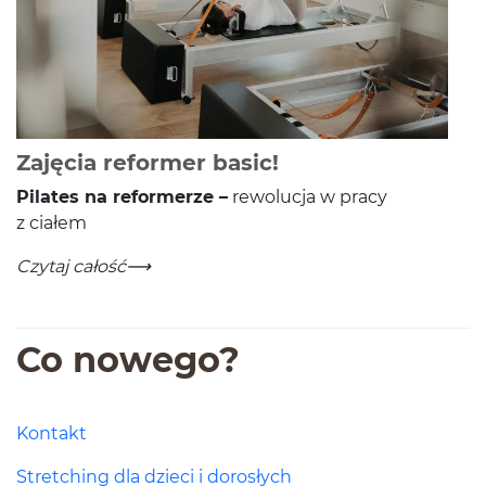
-
Czytaj całość
Zajęcia reformer basic!
Pilates na reformerze –
rewolucja w pracy
z ciałem
Zajęcia reformer basic!
-
Czytaj całość
Co nowego?
Kontakt
Stretching dla dzieci i dorosłych