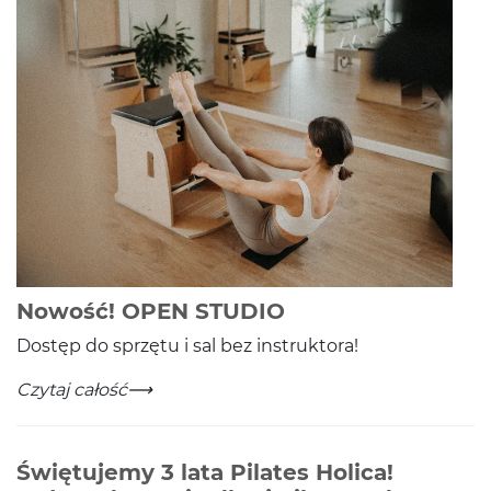
-
Czytaj całość
Nowość! OPEN STUDIO
Dostęp do sprzętu i sal bez instruktora!
Nowość! OPEN STUDIO
-
Czytaj całość
Świętujemy 3 lata Pilates Holica!