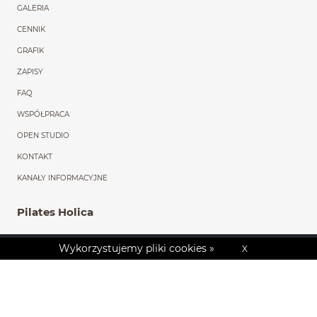
GALERIA
CENNIK
GRAFIK
ZAPISY
FAQ
WSPÓŁPRACA
OPEN STUDIO
KONTAKT
KANAŁY INFORMACYJNE
Pilates Holica
ul. Fitelberga 6
Wykorzystujemy pliki cookies »
X
43-241 Łąka
Poland
+48 608 760 797