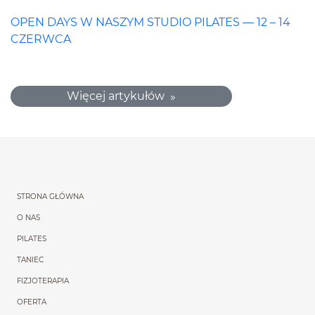
OPEN DAYS W NASZYM STUDIO PILATES — 12 – 14
CZERWCA
Więcej artykułów
Menu główne powtórzon
STRONA GŁÓWNA
O NAS
PILATES
TANIEC
FIZJOTERAPIA
OFERTA