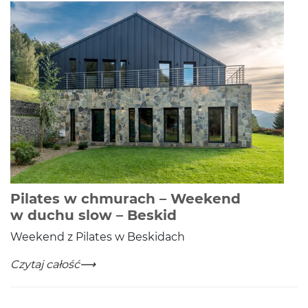
Pilates w chmurach – Weekend
-
Czytaj całość
w duchu slow – Beskid
Week­end z Pilates w Beskidach
Pilates w chmurach – Weekend w duchu slow – Beski
-
Czytaj całość