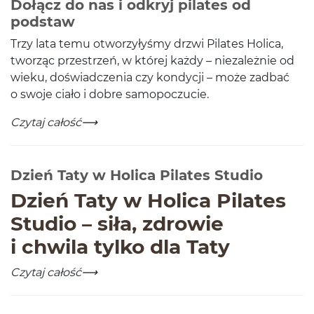
Dołącz do nas i odkryj pilates od
-
Czytaj całość
podstaw
Trzy lata temu otworzyłyśmy drzwi Pilates Holica,
tworząc przestrzeń, w której każdy – nieza­leżnie od
wieku, doświad­czenia czy kondy­cji – może zad­bać
o swoje ciało i dobre samopoczucie.
Świętujemy 3 lata Pilates Holica! Dołącz do nas i odkry
-
Czytaj całość
-
Czytaj
Dzień Taty w Holica Pilates Studio
Dzień Taty w Holica Pilates
Stu­dio – siła, zdrowie
i chwila tylko dla Taty
Dzień Taty w Holica Pilates Studio
-
Czytaj całość