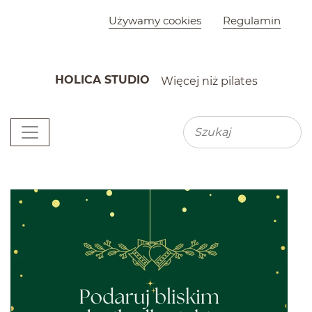
Szybkie menu
Używamy cookies
Regulamin
HOLICA STUDIO
Więcej niż pilates
K
Menu główne
Wyszu
Wyszukiwarka
Newsy
(zajawki artykułów)