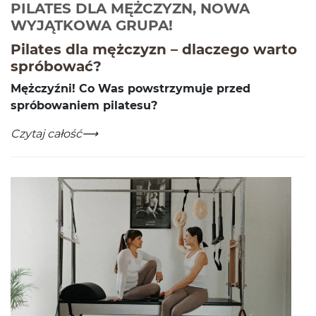
PILATES DLA MĘŻCZYZN, NOWA
-
Czytaj całość
WYJĄTKOWA GRUPA!
Pilates dla mężczyzn – dlaczego warto
spróbować?
Mężczyźni! Co Was pow­strzy­muje przed
spróbowaniem pilatesu?
PILATES DLA MĘŻCZYZN, NOWA WYJĄTKOWA GRUPA
-
Czytaj całość