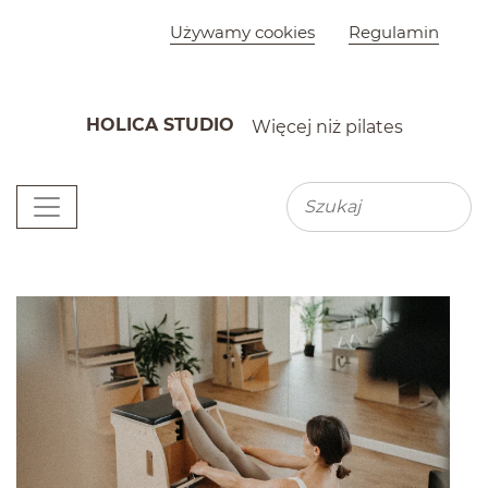
Szybkie menu
Używamy cookies
Regulamin
HOLICA STUDIO
Więcej niż pilates
K
Menu główne
Wyszu
Wyszukiwarka
Newsy
(zajawki artykułów)