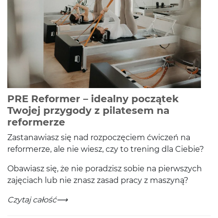
PRE Reformer – idealny początek
Twojej przygody z pilatesem na
-
Czytaj całość
reformerze
Zas­tanaw­iasz się nad rozpoczę­ciem ćwiczeń na
reformerze, ale nie wiesz, czy to tren­ing dla Ciebie?
Obaw­iasz się, że nie poradzisz sobie na pier­wszych
zaję­ci­ach lub nie znasz zasad pracy z maszyną?
PRE Reformer – idealny początek Twojej przygody z p
-
Czytaj całość