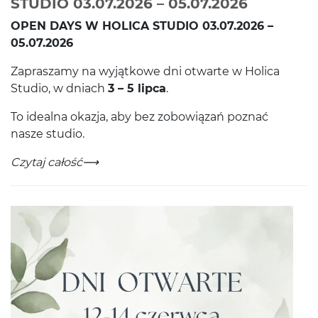
-
Czytaj ca
STUDIO 03.07.2026 – 05.07.2026
OPEN
DAYS
W
HOLICA
STU­DIO
03
.
07
.
2026
–
05
.
07
.
2026
Zapraszamy na wyjątkowe dni otwarte w Holica
Stu­dio, w dni­ach
3
–
5
lipca
.
To ide­alna okazja, aby bez zobow­iązań poz­nać
nasze studio.
OPEN DAYS W NASZYM HOLICA STUDIO 03.07.2026 – 0
-
Czytaj całość