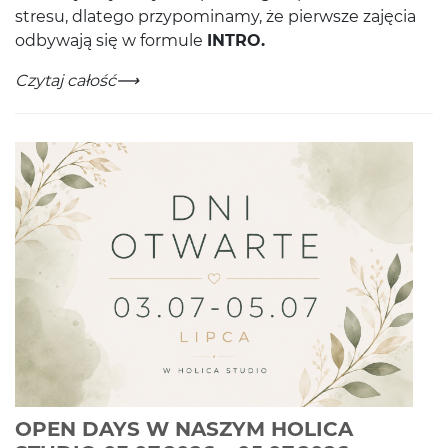
stresu, dlat­ego przy­pom­i­namy, że pier­wsze zaję­cia
odby­wają się w for­mule
INTRO
.
TWÓJ PIERWSZY RAZ W NASZYM STUDIU?
-
Czytaj całość
OPEN DAYS W NASZYM HOLICA