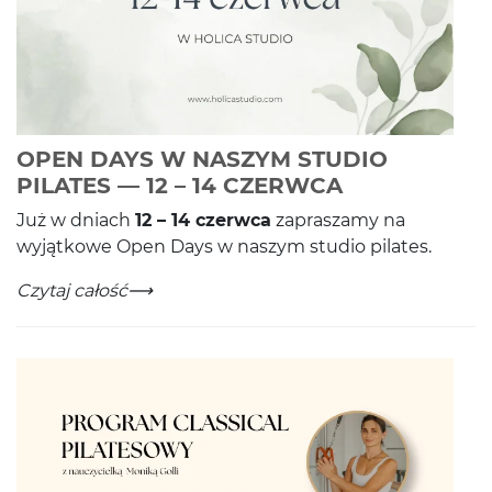
OPEN DAYS W NASZYM STUDIO
-
Czytaj całoś
PILATES — 12 – 14 CZERWCA
Już w dni­ach
12
–
14
czer­wca
zapraszamy na
wyjątkowe Open Days w naszym stu­dio pilates.
OPEN DAYS W NASZYM STUDIO PILATES — 12 – 14 C
-
Czytaj całość