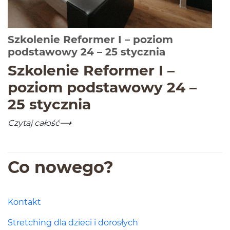
Szkolenie Reformer I – poziom
-
Czytaj cało
podstawowy 24 – 25 stycznia
Szkole­nie Reformer I –
poziom pod­sta­wowy
24
–
25
stycznia
Szkolenie Reformer I – poziom podstawowy 24 – 25 st
-
Czytaj całość
Co nowego?
Kontakt
Stretching dla dzieci i dorosłych