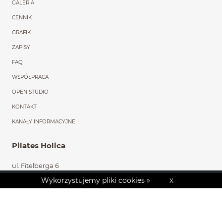
GALERIA
CENNIK
GRAFIK
ZAPISY
FAQ
WSPÓŁPRACA
OPEN STUDIO
KONTAKT
KANAŁY INFORMACYJNE
Pilates Holica
ul. Fitelberga 6
43-241 Łąka
Poland
Wykorzystujemy pliki cookies »
X
+48 608 760 797