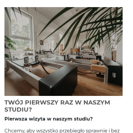
TWÓJ PIERWSZY RAZ W NASZYM
-
Czytaj całość
STUDIU?
Pier­wsza wiz­yta w naszym studiu?
Chcemy, aby wszys­tko prze­biegło sprawnie i bez