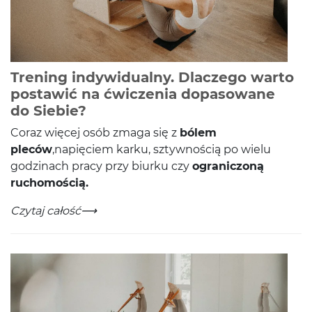
Trening indywidualny. Dlaczego warto
postawić na ćwiczenia dopasowane
-
Czytaj całość
do Siebie?
Coraz więcej osób zmaga się z
bólem
pleców
,napię­ciem karku, szty­wnoś­cią po wielu
godz­i­nach pracy przy biurku czy
ogranic­zoną
ruchomością.
Trening indywidualny. Dlaczego warto postawić na ćw
-
Czytaj całość