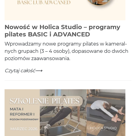
Nowość w Holica Studio – programy
-
Czytaj całość
pilates BASIC i ADVANCED
Wprowadzamy nowe pro­gramy pilates w kam­er­al­
nych gru­pach (
3
–
4
osoby), dopa­sowane do dwóch
poziomów zaawansowania.
Nowość w Holica Studio – programy pilates BASIC i
-
Czytaj całość