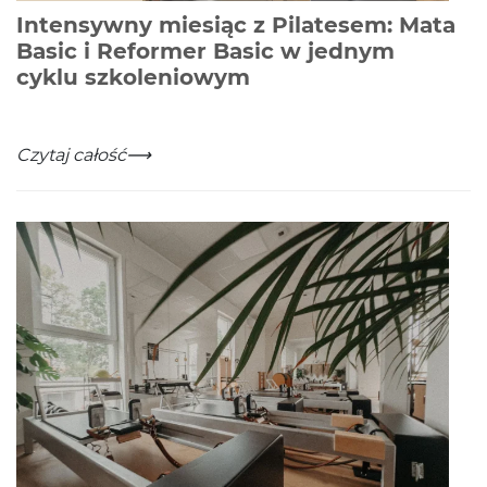
Intensywny miesiąc z Pilatesem: Mata
Basic i Reformer Basic w jednym
-
Czytaj całość
cyklu szkoleniowym
Intensywny miesiąc z Pilatesem: Mata Basic i Reform
-
Czytaj całość