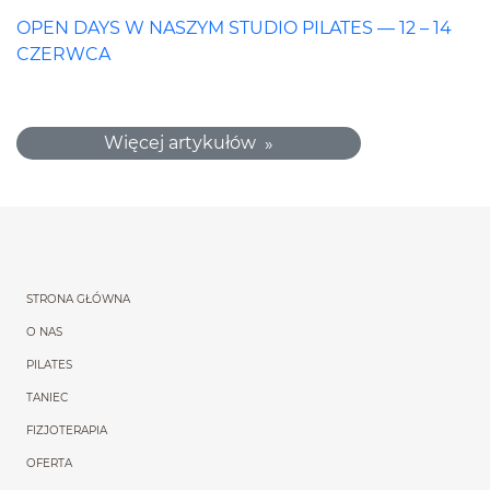
OPEN DAYS W NASZYM STUDIO PILATES — 12 – 14
CZERWCA
Więcej artykułów
Menu główne powtórzon
STRONA GŁÓWNA
O NAS
PILATES
TANIEC
FIZJOTERAPIA
OFERTA