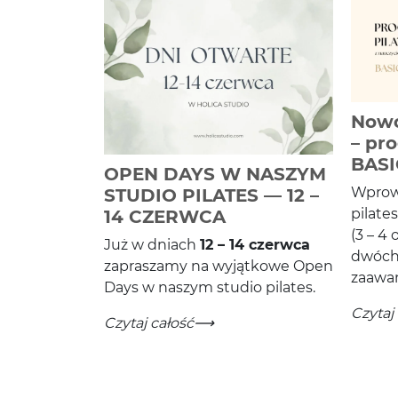
Nowo
– pr
BASI
OPEN DAYS W NASZYM
Wprow
STUDIO PILATES — 12 –
pilates
-
Czytaj całość
14 CZERWCA
(
3
–
4
o
Już w dni­ach
12
–
14
czer­wca
dwóch
zapraszamy na wyjątkowe Open
zaawa
Days w naszym stu­dio pilates.
Nowość
-
Czytaj
OPEN DAYS W NASZYM STUDIO PILATES 
-
Czytaj całość