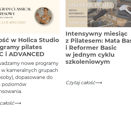
Intensywny miesiąc
ść w Holica Studio
z Pilatesem: Mata Ba
ogramy pilates
i Reformer Basic
-
Czytaj całość
C i ADVANCED
w jednym cyklu
-
Czytaj
szkoleniowym
adzamy nowe pro­gramy
 w kam­er­al­nych gru­pach
soby), dopa­sowane do
Intensywny miesiąc z Pilat
-
Czytaj całość
 poziomów
nsowania.
 w Holica Studio – programy pilates BASIC i ADVANCE
 całość
— 12 – 14 CZERWCA