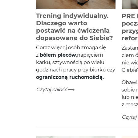
Trening indywidualny.
PRE 
Dlaczego warto
pocz
postawić na ćwiczenia
przy
-
Czytaj 
dopasowane do Siebie?
refo
Coraz więcej osób zmaga się
Zas­ta
z
bólem pleców
,napię­ciem
ciem ć
karku, szty­wnoś­cią po wielu
nie wie
godz­i­nach pracy przy biurku czy
Ciebie
ogranic­zoną ruchomością.
Obaw­ia
Trening indywidualny. Dlaczego warto po
-
Czytaj całość
sobie n
lub ni
z mas
PRE Re
-
Czytaj