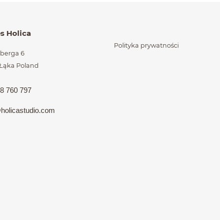
órzone na końcu
es Holica
Polityka prywatności
elberga 6
 Łąka
Poland
8 760 797
holic
astudio.com