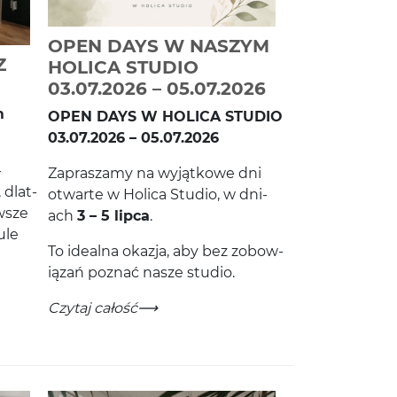
OPEN DAYS W NASZYM
Z
HOLICA STUDIO
-
Czytaj całość
-
Czytaj całość
03.07.2026 – 05.07.2026
m
OPEN
DAYS
W
HOLICA
STU­DIO
03
.
07
.
2026
–
05
.
07
.
2026
­
Zapraszamy na wyjątkowe dni
 dlat­
otwarte w Holica Stu­dio, w dni­
­wsze
ach
3
–
5
lipca
.
ule
To ide­alna okazja, aby bez zobow­
iązań poz­nać nasze studio.
SZYM STUDIU?
OPEN DAYS W NASZYM HOLICA STUDIO 03.07.2026
-
Czytaj całość
na reformerze