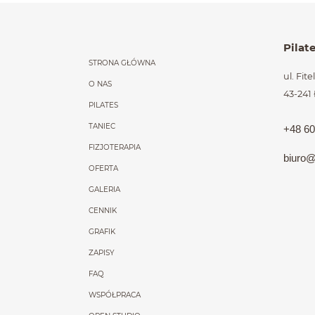
Menu główne powt
Pilat
STRONA GŁÓWNA
ul. Fit
O NAS
43-241
PILATES
TANIEC
+48 60
FIZJOTERAPIA
biuro@
OFERTA
GALERIA
CENNIK
GRAFIK
ZAPISY
FAQ
WSPÓŁPRACA