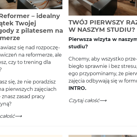
Reformer – idealny
TWÓJ PIERWSZY RA
ątek Twojej
W NASZYM STUDIU?
gody z pilatesem na
całość
-
Czytaj całość
rmerze
Pier­wsza wiz­yta w naszy
studiu?
naw­iasz się nad rozpoczę­
wiczeń na reformerze, ale
Chcemy, aby wszys­tko prze
sz, czy to tren­ing dla
biegło sprawnie i bez stresu,
?
ego przy­pom­i­namy, że pier
zaję­cia odby­wają się w for­m
sz się, że nie poradzisz
INTRO
.
stawić na ćwiczenia dopasowane do Siebie?
a pier­wszych zaję­ci­ach
e znasz zasad pracy
TWÓJ PIERWSZY RAZ W NA
-
Czytaj całość
zyną?
former – idealny początek Twojej przygody z pilatesem 
 całość