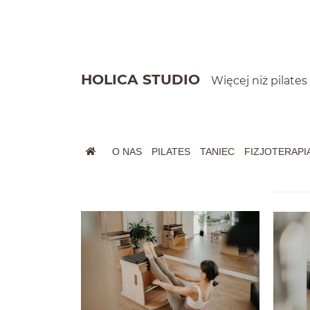
Szybkie menu
HOLICA STUDIO
Więcej niż pilates
Menu główne
Wyszukiwarka
O NAS
PILATES
TANIEC
FIZJOTERAPI
Newsy
(zajawki arty
Paginacja