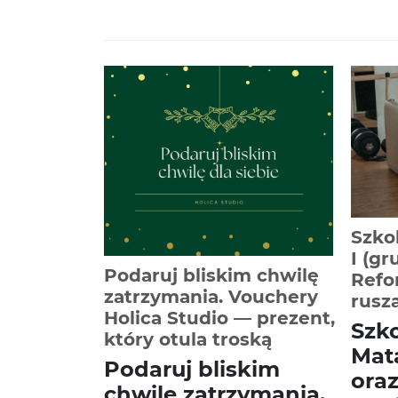
Szkol
I (gr
Podaruj bliskim chwilę
Refor
zatrzymania. Vouchery
rusz
Holica Studio — prezent,
Szko
-
Czytaj całość
który otula troską
Mata
Podaruj bliskim
oraz
chwilę zatrzymania.