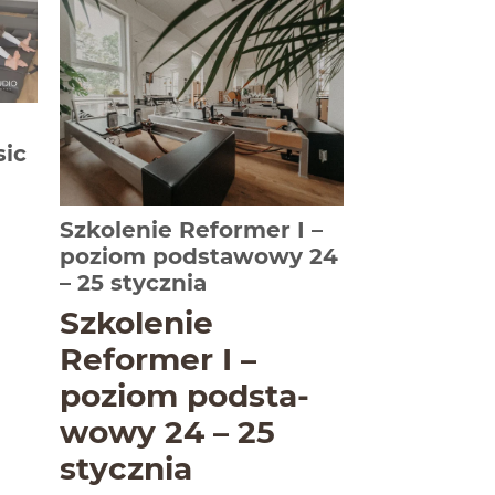
sic
Szkolenie Reformer I –
 całość
poziom podstawowy 24
-
Czytaj całość
– 25 stycznia
esem: Mata Basic i Reformer Basic w jednym cyklu szko
Szkole­nie
Reformer I –
poziom pod­sta­
D
wowy
24
–
25
stycznia