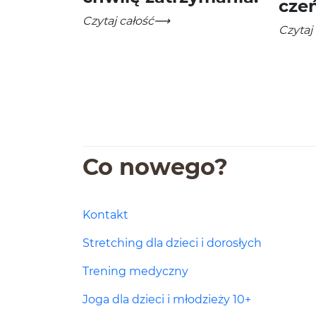
czeń
Podaruj bliskim chwilę zatrzymania. Vouch
-
Czytaj całość
Szkolen
-
Czytaj
Co nowego?
Kontakt
Stretching dla dzieci i dorosłych
Trening medyczny
Joga dla dzieci i młodzieży 10+