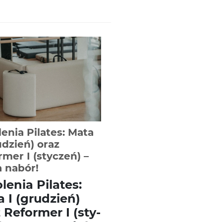
enia Pilates: Mata
udzień) oraz
mer I (styczeń) –
-
Czytaj całość
a nabór!
le­nia Pilates:
 I (grudzień)
 Reformer I (sty­